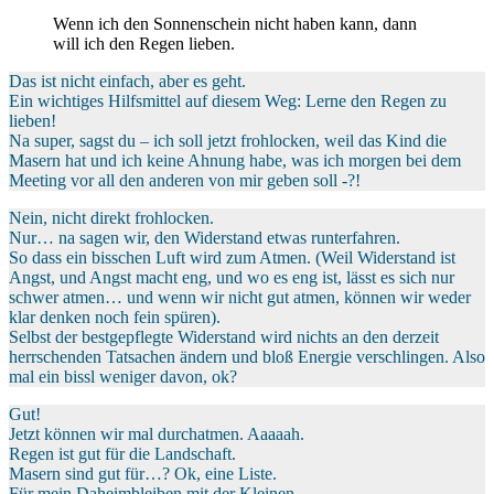
Wenn ich den Sonnenschein nicht haben kann, dann
will ich den Regen lieben.
Das ist nicht einfach, aber es geht.
Ein wichtiges Hilfsmittel auf diesem Weg: Lerne den Regen zu
lieben!
Na super, sagst du – ich soll jetzt frohlocken, weil das Kind die
Masern hat und ich keine Ahnung habe, was ich morgen bei dem
Meeting vor all den anderen von mir geben soll -?!
Nein, nicht direkt frohlocken.
Nur… na sagen wir, den Widerstand etwas runterfahren.
So dass ein bisschen Luft wird zum Atmen. (Weil Widerstand ist
Angst, und Angst macht eng, und wo es eng ist, lässt es sich nur
schwer atmen… und wenn wir nicht gut atmen, können wir weder
klar denken noch fein spüren).
Selbst der bestgepflegte Widerstand wird nichts an den derzeit
herrschenden Tatsachen ändern und bloß Energie verschlingen. Also
mal ein bissl weniger davon, ok?
Gut!
Jetzt können wir mal durchatmen. Aaaaah.
Regen ist gut für die Landschaft.
Masern sind gut für…? Ok, eine Liste.
Für mein Daheimbleiben mit der Kleinen.