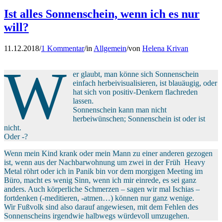
Ist alles Sonnenschein, wenn ich es nur
will?
11.12.2018
/
1 Kommentar
/
in
Allgemein
/
von
Helena Krivan
W
er glaubt, man könne sich Sonnenschein
einfach herbeivisualisieren, ist blauäugig, oder
hat sich von positiv-Denkern flachreden
lassen.
Sonnenschein kann man nicht
herbeiwünschen; Sonnenschein ist oder ist
nicht.
Oder -?
Wenn mein Kind krank oder mein Mann zu einer anderen gezogen
ist, wenn aus der Nachbarwohnung um zwei in der Früh Heavy
Metal röhrt oder ich in Panik bin vor dem morgigen Meeting im
Büro, macht es wenig Sinn, wenn ich mir einrede, es sei ganz
anders. Auch körperliche Schmerzen – sagen wir mal Ischias –
fortdenken (-meditieren, -atmen…) können nur ganz wenige.
Wir Fußvolk sind also darauf angewiesen, mit dem Fehlen des
Sonnenscheins irgendwie halbwegs würdevoll umzugehen.