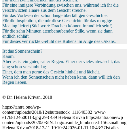
Für eine innigere Verbindung zwischen uns, während ich ihr die
verschwitzten Haare aus dem Gesicht streiche.
Für das Vorlesen der schon lange überfälligen Geschichte.
Für die Inspiration, die mir diese Geschichte für das morgige
Meeting liefert (Stichwort: Drachen können freundlich sein!).
Für die zehn Minuten atemberaubender Stille, wenn sie dann
endlich schläft.
Für dieses ver-rückte Gefühl des Ruhens im Auge des Orkans.
Ist das Sonnenschein?
Kaum.
Aber es ist ein guter, satter Regen. Einer der vieles abwäscht, das
lang schon verstaubt lag.
Einer, dem man gerne das Gesicht hinhält und lächelt.
Wenn ich den Sonnenschein nicht haben kann, dann will ich den
Regen lieben.
© Dr. Helena Krivan, 2018
https://tantra.one/wp-
content/uploads/2018/12/shutterstock_111640382_www-
e1768124600113.jpg
293
439
Helena Krivan
https://tantra.one/wp-
content/uploads/2020/03/IN-Logo-vanille_himbeere-h156-small.png
Helena Krivan
2018-12-11 19:10:24
2026-01-11 10:43:27
Ist alles