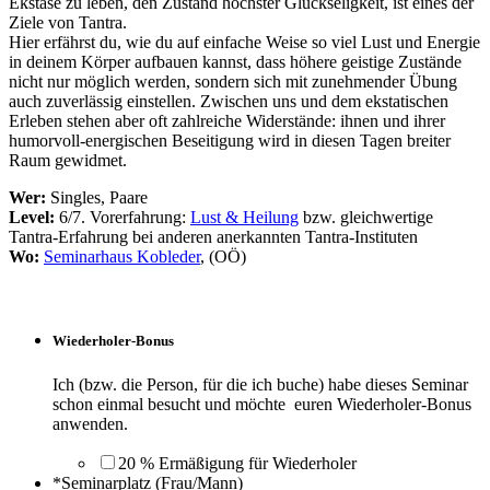
Ekstase zu leben, den Zustand höchster Glückseligkeit, ist eines der
Ziele von Tantra.
Hier erfährst du, wie du auf einfache Weise so viel Lust und Energie
in deinem Körper aufbauen kannst, dass höhere geistige Zustände
nicht nur möglich werden, sondern sich mit zunehmender Übung
auch zuverlässig einstellen. Zwischen uns und dem ekstatischen
Erleben stehen aber oft zahlreiche Widerstände: ihnen und ihrer
humorvoll-energischen Beseitigung wird in diesen Tagen breiter
Raum gewidmet.
Wer:
Singles, Paare
Level:
6/7. Vorerfahrung:
Lust & Heilung
bzw. gleichwertige
Tantra-Erfahrung bei anderen anerkannten Tantra-Instituten
Wo:
Seminarhaus Kobleder
, (OÖ)
Wiederholer-Bonus
Ich (bzw. die Person, für die ich buche) habe dieses Seminar
schon einmal besucht und möchte euren Wiederholer-Bonus
anwenden.
20 % Ermäßigung für Wiederholer
*
Seminarplatz (Frau/Mann)