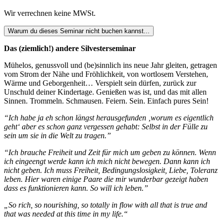
Preis
Preis
war:
ist:
Wir verrechnen keine MWSt.
580,00 €
522,00 €.
Warum du dieses Seminar nicht buchen kannst...
Das (ziemlich!) andere Silvesterseminar
Mühelos, genussvoll und (be)sinnlich ins neue Jahr gleiten, getragen
vom Strom der Nähe und Fröhlichkeit, von wortlosem Verstehen,
Wärme und Geborgenheit… Verspielt sein dürfen, zurück zur
Unschuld deiner Kindertage. Genießen was ist, und das mit allen
Sinnen. Trommeln. Schmausen. Feiern. Sein. Einfach pures Sein!
“Ich habe ja eh schon längst herausgefunden ‚worum es eigentlich
geht‘ aber es schon ganz vergessen gehabt: Selbst in der Fülle zu
sein um sie in die Welt zu tragen.”
“Ich brauche Freiheit und Zeit für mich um geben zu können. Wenn
ich eingeengt werde kann ich mich nicht bewegen. Dann kann ich
nicht geben. Ich muss Freiheit, Bedingungslosigkeit, Liebe, Toleranz
leben. Hier waren einige Paare die mir wunderbar gezeigt haben
dass es funktionieren kann. So will ich leben.”
„So rich, so nourishing, so totally in flow with all that is true and
that was needed at this time in my life.“