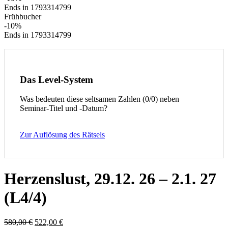
Ends in
1793314799
Frühbucher
-10%
Ends in
1793314799
Das Level-System
Was bedeuten diese seltsamen Zahlen (0/0) neben
Seminar-Titel und -Datum?
Zur Auflösung des Rätsels
Herzenslust, 29.12. 26 – 2.1. 27
(L4/4)
Ursprünglicher
Aktueller
580,00
€
522,00
€